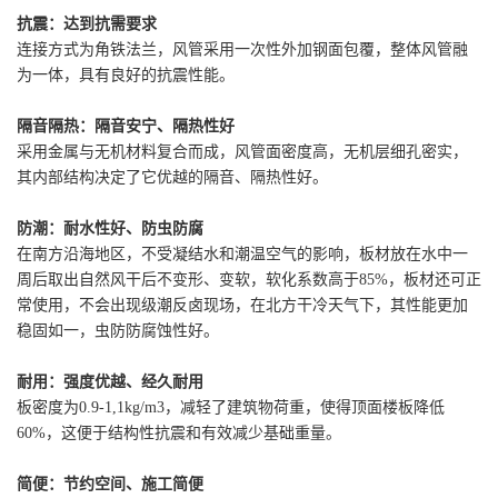
抗震：达到抗需要求
连接方式为角铁法兰，风管采用一次性外加钢面包覆，整体风管融
为一体，具有良好的抗震性能。
隔音隔热：隔音安宁、隔热性好
采用金属与无机材料复合而成，风管面密度高，无机层细孔密实，
其内部结构决定了它优越的隔音、隔热性好。
防潮：耐水性好、防虫防腐
在南方沿海地区，不受凝结水和潮温空气的影响，板材放在水中一
周后取出自然风干后不变形、变软，软化系数高于85%，板材还可正
常使用，不会出现级潮反卤现场，在北方干冷天气下，其性能更加
稳固如一，虫防防腐蚀性好。
耐用：强度优越、经久耐用
板密度为0.9-1,1kg/m3，减轻了建筑物荷重，使得顶面楼板降低
60%，这便于结构性抗震和有效减少基础重量。
简便：节约空间、施工简便