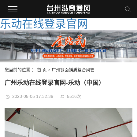
乐动在线登录官网
您当前的位置 ：
首 页
>
广州钢面镁质复合风管
广州乐动在线登录官网-乐动（中国）
2023-05-05 17:32:36
5516次