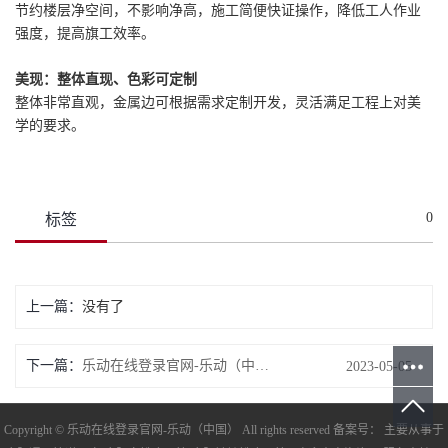
节约楼层净空间，不影响净高，施工简便快证操作，降低工人作业
强度，提高旗工效率。
美现：整体直现、色彩可定制
整体非常直观，金属边可根据需求定制开发，灵活满足工程上对美
学的要求。
0
标签
上一篇：
没有了
下一篇：
乐动在线登录官网-乐动（中国）
2023-05-05
Copyright © 乐动在线登录官网-乐动（中国） All rights reserved 备案号： 主要从事于