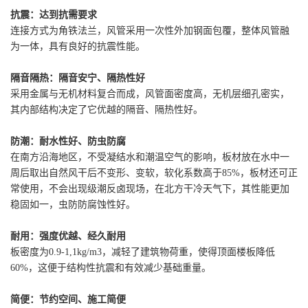
抗震：达到抗需要求
连接方式为角铁法兰，风管采用一次性外加钢面包覆，整体风管融
为一体，具有良好的抗震性能。
隔音隔热：隔音安宁、隔热性好
采用金属与无机材料复合而成，风管面密度高，无机层细孔密实，
其内部结构决定了它优越的隔音、隔热性好。
防潮：耐水性好、防虫防腐
在南方沿海地区，不受凝结水和潮温空气的影响，板材放在水中一
周后取出自然风干后不变形、变软，软化系数高于85%，板材还可正
常使用，不会出现级潮反卤现场，在北方干冷天气下，其性能更加
稳固如一，虫防防腐蚀性好。
耐用：强度优越、经久耐用
板密度为0.9-1,1kg/m3，减轻了建筑物荷重，使得顶面楼板降低
60%，这便于结构性抗震和有效减少基础重量。
简便：节约空间、施工简便