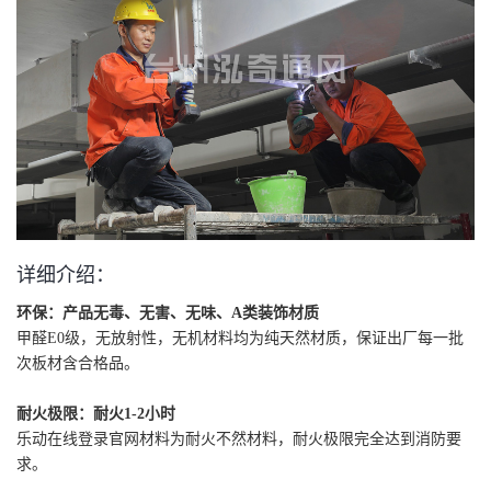
详细介绍：
环保：产品无毒、无害、无味、A类装饰材质
甲醛E0级，无放射性，无机材料均为纯天然材质，保证出厂每一批
次板材含合格品。
耐火极限：耐火1-2小时
乐动在线登录官网材料为耐火不然材料，耐火极限完全达到消防要
求。