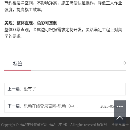
节约楼层净空间，不影响净高，施工简便快证操作，降低工人作业
强度，提高旗工效率。
美现：整体直现、色彩可定制
整体非常直观，金属边可根据需求定制开发，灵活满足工程上对美
学的要求。
0
标签
上一篇：
没有了
下一篇：
乐动在线登录官网-乐动（中国）
2023-05-05
Copyright © 乐动在线登录官网-乐动（中国） All rights reserved 备案号： 主要从事于