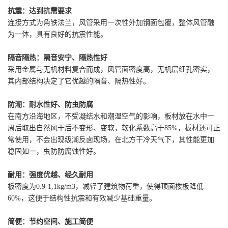
抗震：达到抗需要求
连接方式为角铁法兰，风管采用一次性外加钢面包覆，整体风管融
为一体，具有良好的抗震性能。
隔音隔热：隔音安宁、隔热性好
采用金属与无机材料复合而成，风管面密度高，无机层细孔密实，
其内部结构决定了它优越的隔音、隔热性好。
防潮：耐水性好、防虫防腐
在南方沿海地区，不受凝结水和潮温空气的影响，板材放在水中一
周后取出自然风干后不变形、变软，软化系数高于85%，板材还可正
常使用，不会出现级潮反卤现场，在北方干冷天气下，其性能更加
稳固如一，虫防防腐蚀性好。
耐用：强度优越、经久耐用
板密度为0.9-1,1kg/m3，减轻了建筑物荷重，使得顶面楼板降低
60%，这便于结构性抗震和有效减少基础重量。
简便：节约空间、施工简便