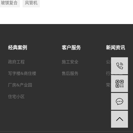
玻镁复合
风管机
经典案例
客户服务
新闻资讯
政府工程
施工安全
公司动态
1
写字楼&商住楼
售后服务
行业新闻
厂房&产业园
常见问题
住宅小区