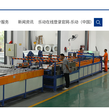
户服务
新闻资讯
乐动在线登录官网-乐动（中国）
工安全
公司动态
后服务
行业新闻
常见问题