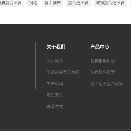
镁质复合风管
钢化
钢面镁质
复合通风管
玻镁复合通风管
关于我们
产品中心
公司简介
镀锌钢板风管
乐动在线登录官网
玻镁复合风管
生产车间
钢面耐火复合风管
资质荣誉
联系方式