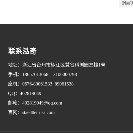
钢面
联系泓奇
地址：浙江省台州市椒江区慧谷科创园25幢1号
手机：18657613068 13106000798
座机：0576-89061533 89061538
QQ：402819049
邮箱：402819049@qq.com
官网：staedtler-usa.com