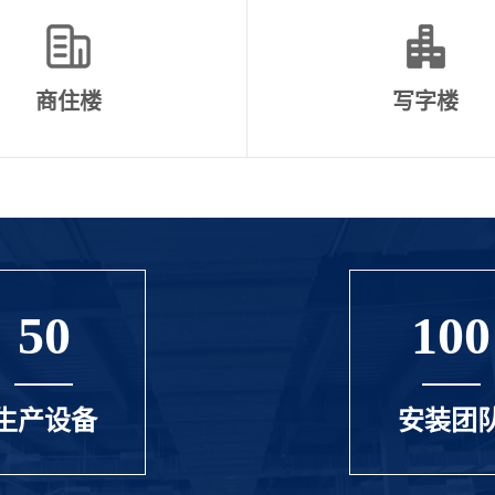
商住楼
写字楼
50
100
生产设备
安装团