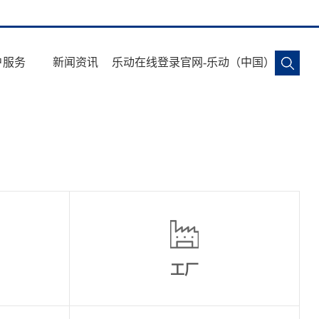
户服务
新闻资讯
乐动在线登录官网-乐动（中国）
工安全
公司动态
后服务
行业新闻
常见问题
工厂