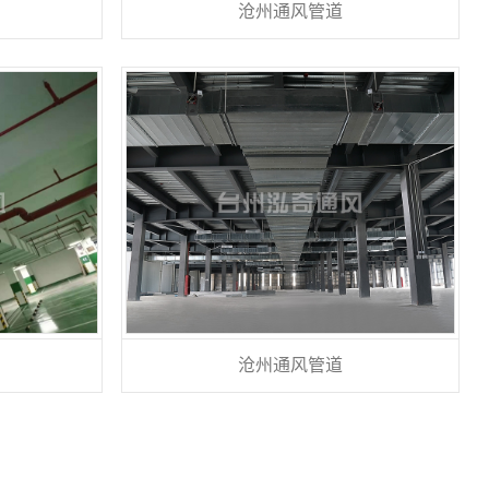
沧州通风管道
沧州通风管道