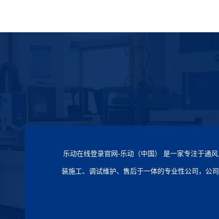
乐动在线登录官网-乐动（中国） 是一家专注于通
装施工、调试维护、售后于一体的专业性公司，公司