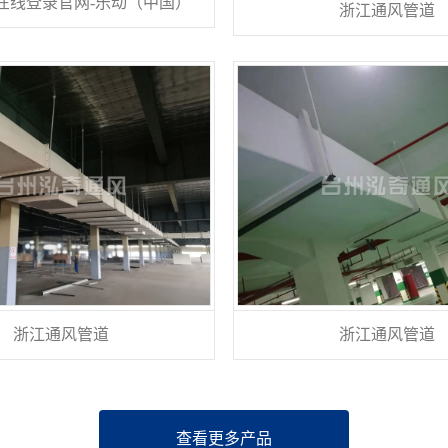
在线登录官网-乐动（中国）
浙江通风管道
浙江通风管道
浙江通风管道
查看更多产品