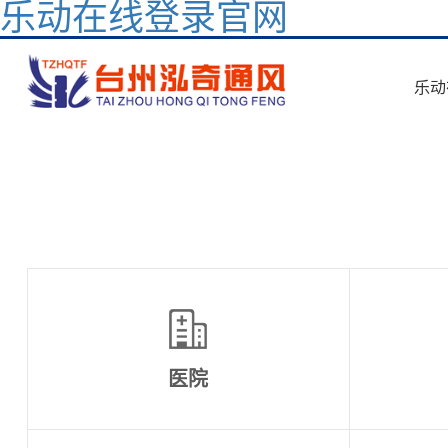
乐动在线登录官网
乐动
医院