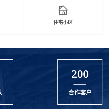
住宅小区
200
队
合作客户