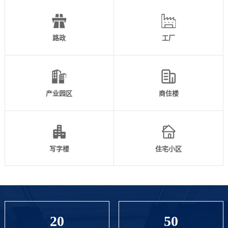
路政
工厂
产业园区
商住楼
写字楼
住宅小区
20
50