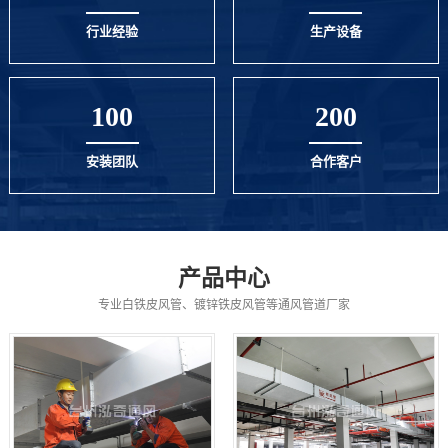
行业经验
生产设备
100
200
安装团队
合作客户
产品中心
专业白铁皮风管、镀锌铁皮风管等通风管道厂家