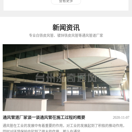
查看更多
新闻资讯
专业白铁皮风管、镀锌铁皮风管等通风管道厂家
通风管道厂家谈一谈通风管在施工过程的概要
2020-11-07
通风管在工业的发展中有着重要的作用，对工业的发展起到了积极的推动作用，
同时对环境保护也起到了很大的作用，那么在通风...