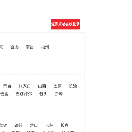
返回乐动在线登录
官网
京
合肥
南昌
福州
邢台
张家口
山西
太原
长治
拉善盟
巴彦淖尔
包头
赤峰
盘锦
铁岭
营口
吉林
长春