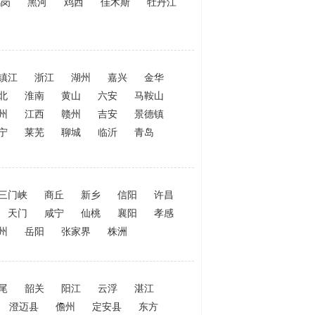
鹤岗
黑河
鸡西
佳木斯
牡丹江
镇江
浙江
湖州
嘉兴
金华
北
淮南
黄山
六安
马鞍山
州
江西
赣州
吉安
景德镇
宁
莱芜
聊城
临沂
青岛
三门峡
商丘
新乡
信阳
许昌
天门
咸宁
仙桃
襄阳
孝感
州
岳阳
张家界
株洲
尾
韶关
阳江
云浮
湛江
澄迈县
儋州
定安县
东方