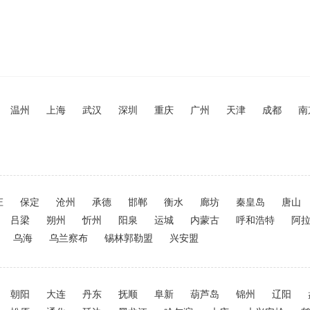
温州
上海
武汉
深圳
重庆
广州
天津
成都
南
庄
保定
沧州
承德
邯郸
衡水
廊坊
秦皇岛
唐山
吕梁
朔州
忻州
阳泉
运城
内蒙古
呼和浩特
阿
乌海
乌兰察布
锡林郭勒盟
兴安盟
朝阳
大连
丹东
抚顺
阜新
葫芦岛
锦州
辽阳