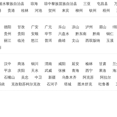
陵水黎族自治县
琼海
琼中黎族苗族自治县
三亚
屯昌县
港
贵港
桂林
河池
贺州
来宾
柳州
钦州
梧州
德阳
甘孜
广安
广元
乐山
凉山
泸州
眉山
绵
贵州
贵阳
安顺
毕节
六盘水
黔东南
黔南
铜仁
丽江
临沧
怒江
普洱
曲靖
文山
西双版纳
玉溪
南
汉中
商洛
铜川
渭南
咸阳
延安
榆林
甘肃
兰
平凉
庆阳
天水
武威
张掖
青海
西宁
果洛
海
石嘴山
吴忠
中卫
新疆
乌鲁木齐
阿克苏
阿拉尔
玛依
克孜勒苏柯尔克孜
石河子
塔城
图木舒克
吐鲁番