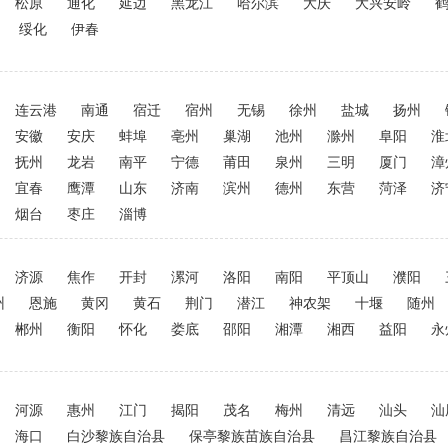
松原
通化
延边
黑龙江
哈尔滨
大庆
大兴安岭
绥化
伊春
连云港
南通
宿迁
宿州
无锡
徐州
盐城
扬州
安徽
安庆
蚌埠
亳州
巢湖
池州
滁州
阜阳
淮
抚州
龙岩
南平
宁德
莆田
泉州
三明
厦门
漳
宜春
鹰潭
山东
济南
滨州
德州
东营
菏泽
济
烟台
枣庄
淄博
济源
焦作
开封
漯河
洛阳
南阳
平顶山
濮阳
州
恩施
黄冈
黄石
荆门
潜江
神农架
十堰
随州
郴州
衡阳
怀化
娄底
邵阳
湘潭
湘西
益阳
永
河源
惠州
江门
揭阳
茂名
梅州
清远
汕头
汕
海口
白沙黎族自治县
保亭黎族苗族自治县
昌江黎族自治县