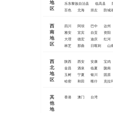
地
乐东黎族自治县
临高县
区
百色
北海
崇左
防城
西
四川
阿坝
巴中
达州
南
雅安
宜宾
自贡
资阳
地
大理
德宏
迪庆
红河
区
林芝
那曲
日喀则
山
西
陕西
西安
安康
宝鸡
北
金昌
酒泉
临夏
陇南
地
玉树
宁夏
银川
固原
区
哈密
和田
喀什
克拉
其
香港
澳门
台湾
他
地