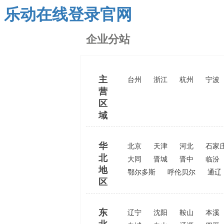
乐动在线登录官网
企业分站
主
台州
浙江
杭州
宁波
营
区
域
华
北京
天津
河北
石家
北
大同
晋城
晋中
临汾
地
鄂尔多斯
呼伦贝尔
通辽
区
东
辽宁
沈阳
鞍山
本溪