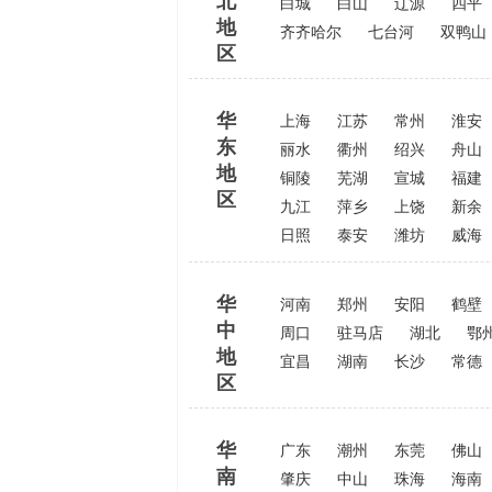
北
白城
白山
辽源
四平
地
齐齐哈尔
七台河
双鸭山
区
华
上海
江苏
常州
淮安
东
丽水
衢州
绍兴
舟山
地
铜陵
芜湖
宣城
福建
区
九江
萍乡
上饶
新余
日照
泰安
潍坊
威海
华
河南
郑州
安阳
鹤壁
中
周口
驻马店
湖北
鄂
地
宜昌
湖南
长沙
常德
区
华
广东
潮州
东莞
佛山
南
肇庆
中山
珠海
海南