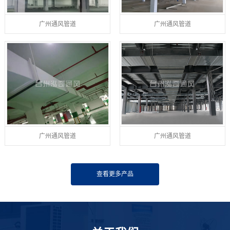
广州通风管道
广州通风管道
广州通风管道
广州通风管道
查看更多产品