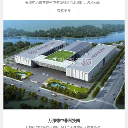
天盛中心城市位于中央商务区西北组团，占地总面...
查看更多
万邦德中非科技园
万邦德中非医疗科技园项目位于城市新区城东街道...