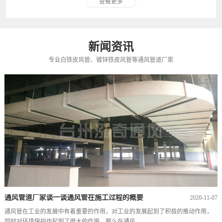
查看更多
新闻资讯
专业白铁皮风管、镀锌铁皮风管等通风管道厂家
通风管道厂家谈一谈通风管在施工过程的概要
2020-11-07
通风管在工业的发展中有着重要的作用，对工业的发展起到了积极的推动作用，
同时对环境保护也起到了很大的作用，那么在通风...