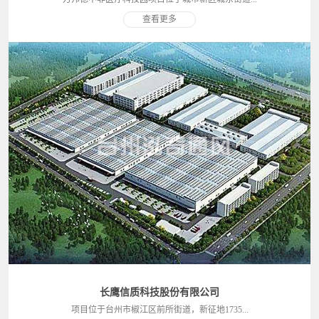
查看更多
长鹰信质科技股份有限公司
项目位于台州市椒江区前所街道，新征地1735...