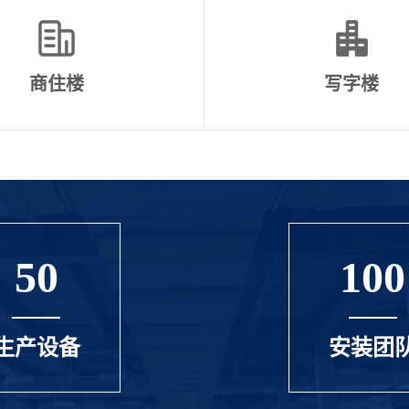
商住楼
写字楼
50
100
生产设备
安装团