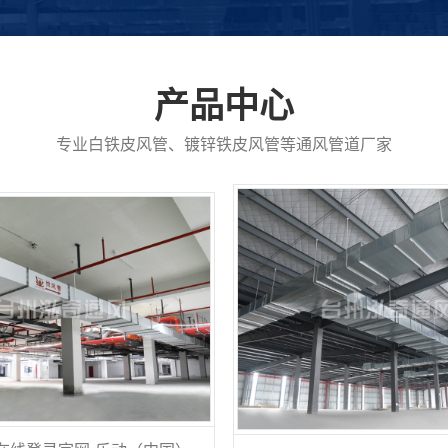
产品中心
专业白铁皮风管、镀锌铁皮风管等通风管道厂家