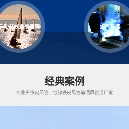
乐动在线登录官网
生产车间
经典案例
专业白铁皮风管、镀锌铁皮风管等通风管道厂家