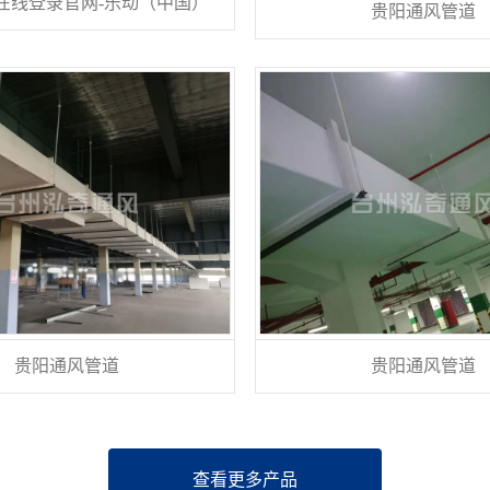
在线登录官网-乐动（中国）
贵阳通风管道
贵阳通风管道
贵阳通风管道
查看更多产品