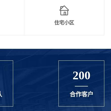
住宅小区
200
队
合作客户