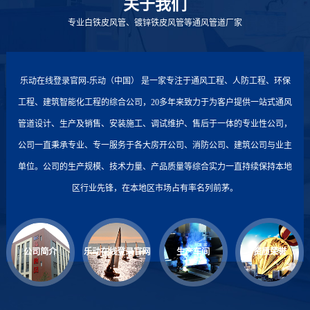
关于我们
专业白铁皮风管、镀锌铁皮风管等通风管道厂家
乐动在线登录官网-乐动（中国） 是一家专注于通风工程、人防工程、环保
工程、建筑智能化工程的综合公司，20多年来致力于为客户提供一站式通风
管道设计、生产及销售、安装施工、调试维护、售后于一体的专业性公司，
公司一直秉承专业、专一服务于各大房开公司、消防公司、建筑公司与业主
单位。公司的生产规模、技术力量、产品质量等综合实力一直持续保持本地
区行业先锋，在本地区市场占有率名列前茅。
公司简介
乐动在线登录官网
生产车间
资质荣誉