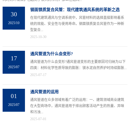
钢面镁质复合风管：现代建筑通风系统的革新之选
30
在现代建筑通风与空调系统中，风管材料的选择直接影响着系
2025/10
统的效能、安全性与使用寿命。钢面镁质复合风管作为一种新
型复合...
2025-10-30
通风管道为什么会变形?
17
通风管道为什么会变形?通风管道变形的主要原因可归纳为以下
2025/07
四类：‌材料化学性质导致的膨胀‌：镁水泥自然养护时持续膨胀...
2025-07-17
通风管道的运用
01
通风管道在众多领域有着广泛的运用：一、建筑领域商业建筑
2025/07
在大型商场中，通风管道用于排出顾客活动产生的热量、异味
和污浊...
2025-07-01