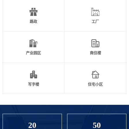
路政
工厂
产业园区
商住楼
写字楼
住宅小区
20
50