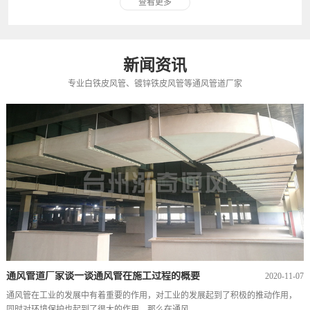
查看更多
新闻资讯
专业白铁皮风管、镀锌铁皮风管等通风管道厂家
通风管道厂家谈一谈通风管在施工过程的概要
2020-11-07
通风管在工业的发展中有着重要的作用，对工业的发展起到了积极的推动作用，
同时对环境保护也起到了很大的作用，那么在通风...