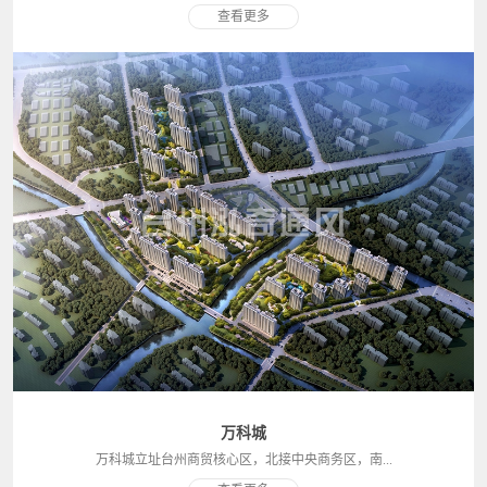
查看更多
万科城
万科城立址台州商贸核心区，北接中央商务区，南...