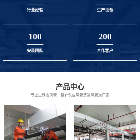
行业经验
生产设备
100
200
安装团队
合作客户
产品中心
专业白铁皮风管、镀锌铁皮风管等通风管道厂家