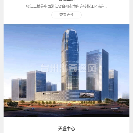
椒江二桥是中国浙江省台州市境内连接椒江区南岸...
查看更多
天盛中心