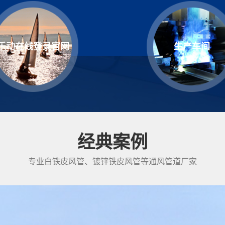
乐动在线登录官网
生产车间
经典案例
专业白铁皮风管、镀锌铁皮风管等通风管道厂家