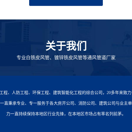
关于我们
专业白铁皮风管、镀锌铁皮风管等通风管道厂家
风工程、人防工程、环保工程、建筑智能化工程的综合公司，20多年来致
一直秉承专业、专一服务于各大房开公司、消防公司、建筑公司与业主单
力一直持续保持本地区行业先锋，在本地区市场占有率名列前茅。