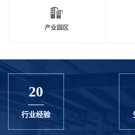
产业园区
20
行业经验