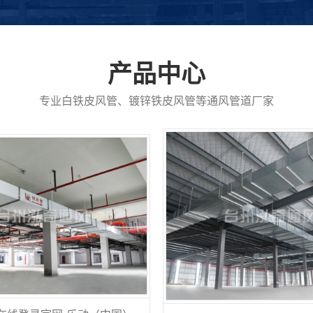
产品中心
专业白铁皮风管、镀锌铁皮风管等通风管道厂家