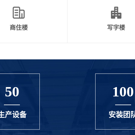
商住楼
写字楼
50
100
生产设备
安装团