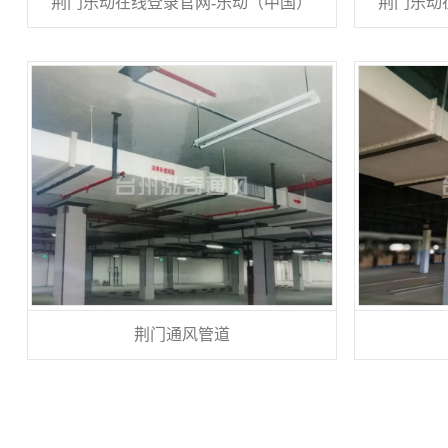
荆门乐动在线登录官网-乐动（中国）
荆门乐动
荆门通风管道