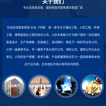
关于我们
专业白铁皮风管、镀锌铁皮风管等通风管道厂家
乐动在线登录官网-乐动（中国） 是一家专注于通风工程、人防工程、环保
工程、建筑智能化工程的综合公司，20多年来致力于为客户提供一站式通风
管道设计、生产及销售、安装施工、调试维护、售后于一体的专业性公司，
公司一直秉承专业、专一服务于各大房开公司、消防公司、建筑公司与业主
单位。公司的生产规模、技术力量、产品质量等综合实力一直持续保持本地
区行业先锋，在本地区市场占有率名列前茅。
公司简介
乐动在线登录官网
生产车间
资质荣誉