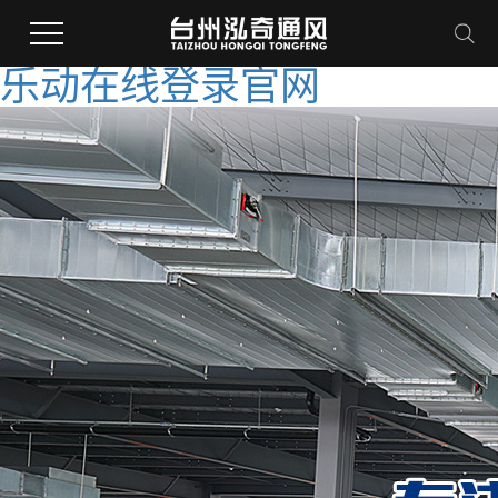
乐动在线登录官网