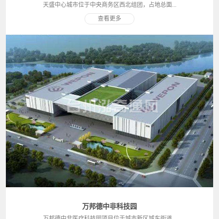
天盛中心城市位于中央商务区西北组团，占地总面...
查看更多
万邦德中非科技园
万邦德中非医疗科技园项目位于城市新区城东街道...