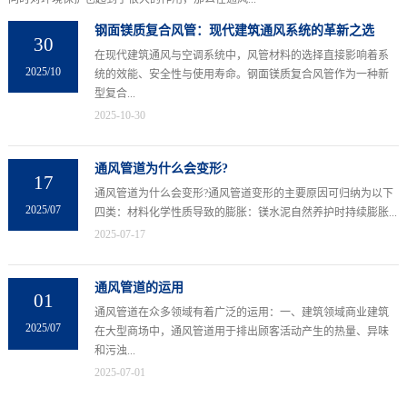
钢面镁质复合风管：现代建筑通风系统的革新之选
30
在现代建筑通风与空调系统中，风管材料的选择直接影响着系
2025/10
统的效能、安全性与使用寿命。钢面镁质复合风管作为一种新
型复合...
2025-10-30
通风管道为什么会变形?
17
通风管道为什么会变形?通风管道变形的主要原因可归纳为以下
2025/07
四类：‌材料化学性质导致的膨胀‌：镁水泥自然养护时持续膨胀...
2025-07-17
通风管道的运用
01
通风管道在众多领域有着广泛的运用：一、建筑领域商业建筑
2025/07
在大型商场中，通风管道用于排出顾客活动产生的热量、异味
和污浊...
2025-07-01