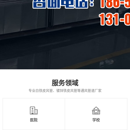
服务领域
专业白铁皮风管、镀锌铁皮风管等通风管道厂家
医院
学校