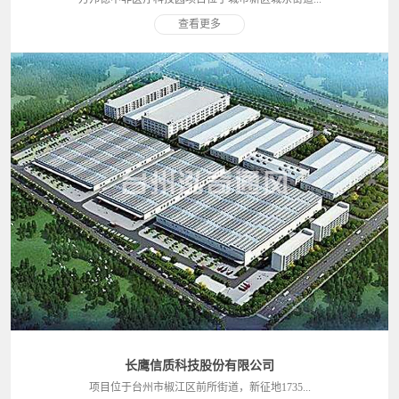
查看更多
长鹰信质科技股份有限公司
项目位于台州市椒江区前所街道，新征地1735...