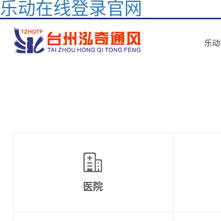
乐动在线登录官网
乐动
医院