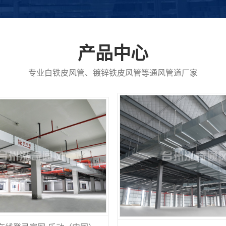
产品中心
专业白铁皮风管、镀锌铁皮风管等通风管道厂家