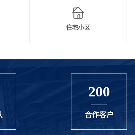
住宅小区
200
队
合作客户