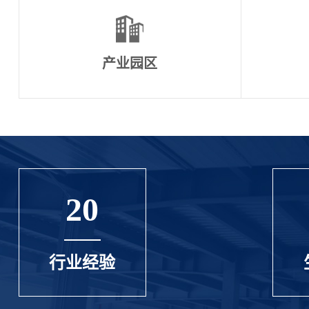
产业园区
20
行业经验