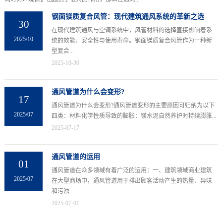
钢面镁质复合风管：现代建筑通风系统的革新之选
30
在现代建筑通风与空调系统中，风管材料的选择直接影响着系
2025/10
统的效能、安全性与使用寿命。钢面镁质复合风管作为一种新
型复合...
2025-10-30
通风管道为什么会变形?
17
通风管道为什么会变形?通风管道变形的主要原因可归纳为以下
2025/07
四类：‌材料化学性质导致的膨胀‌：镁水泥自然养护时持续膨胀...
2025-07-17
通风管道的运用
01
通风管道在众多领域有着广泛的运用：一、建筑领域商业建筑
2025/07
在大型商场中，通风管道用于排出顾客活动产生的热量、异味
和污浊...
2025-07-01