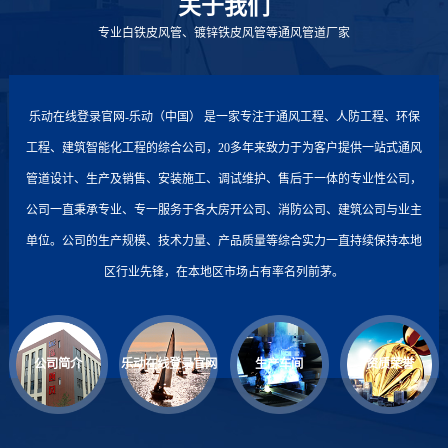
关于我们
专业白铁皮风管、镀锌铁皮风管等通风管道厂家
乐动在线登录官网-乐动（中国） 是一家专注于通风工程、人防工程、环保
工程、建筑智能化工程的综合公司，20多年来致力于为客户提供一站式通风
管道设计、生产及销售、安装施工、调试维护、售后于一体的专业性公司，
公司一直秉承专业、专一服务于各大房开公司、消防公司、建筑公司与业主
单位。公司的生产规模、技术力量、产品质量等综合实力一直持续保持本地
区行业先锋，在本地区市场占有率名列前茅。
公司简介
乐动在线登录官网
生产车间
资质荣誉