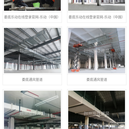
娄底乐动在线登录官网-乐动（中国）
娄底乐动在线登录官网-乐动（中国）
娄底通风管道
娄底通风管道