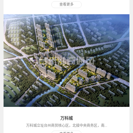
查看更多
万科城
万科城立址台州商贸核心区，北接中央商务区，南...