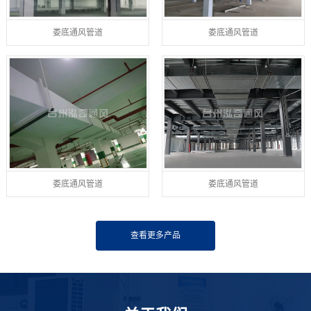
娄底通风管道
娄底通风管道
娄底通风管道
娄底通风管道
查看更多产品