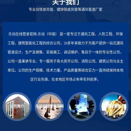
关于我们
专业白铁皮风管、镀锌铁皮风管等通风管道厂家
乐动在线登录官网-乐动（中国） 是一家专注于通风工程、人防工程、环保
工程、建筑智能化工程的综合公司，20多年来致力于为客户提供一站式通风
管道设计、生产及销售、安装施工、调试维护、售后于一体的专业性公司，
公司一直秉承专业、专一服务于各大房开公司、消防公司、建筑公司与业主
单位。公司的生产规模、技术力量、产品质量等综合实力一直持续保持本地
区行业先锋，在本地区市场占有率名列前茅。
公司简介
乐动在线登录官网
生产车间
资质荣誉