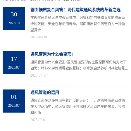
钢面镁质复合风管：现代建筑通风系统的革新之选
30
在现代建筑通风与空调系统中，风管材料的选择直接影响着系
2025/10
统的效能、安全性与使用寿命。钢面镁质复合风管作为一种新
型复合...
2025-10-30
通风管道为什么会变形?
17
通风管道为什么会变形?通风管道变形的主要原因可归纳为以下
2025/07
四类：‌材料化学性质导致的膨胀‌：镁水泥自然养护时持续膨胀...
2025-07-17
通风管道的运用
01
通风管道在众多领域有着广泛的运用：一、建筑领域商业建筑
2025/07
在大型商场中，通风管道用于排出顾客活动产生的热量、异味
和污浊...
2025-07-01