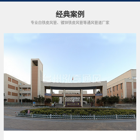
经典案例
专业白铁皮风管、镀锌铁皮风管等通风管道厂家