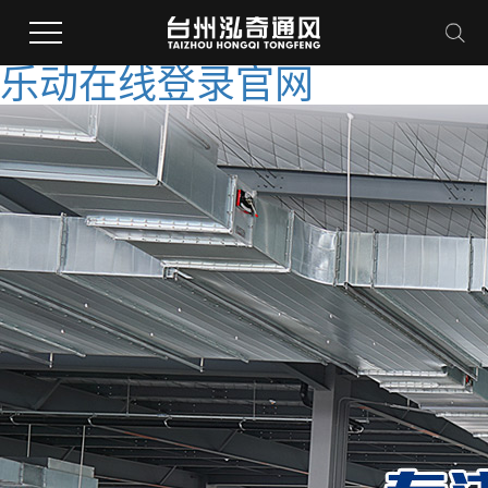
乐动在线登录官网