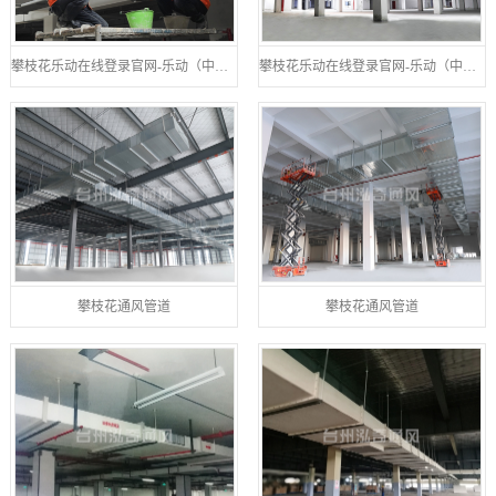
攀枝花乐动在线登录官网-乐动（中国）
攀枝花乐动在线登录官网-乐动（中国）
攀枝花通风管道
攀枝花通风管道