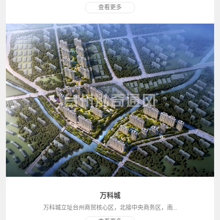
查看更多
万科城
万科城立址台州商贸核心区，北接中央商务区，南...