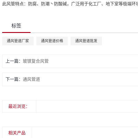
此风管特点：防腐、防潮丶防酸碱，广泛用于化工厂、地下室等极端环
标签
通风管道厂家
通风管道价格
通风管道批发
上一篇：
玻镁复合风管
下一篇：
通风管道
最近浏览：
相关产品