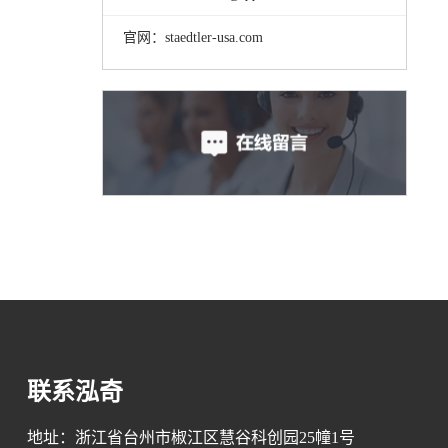
官网：staedtler-usa.com
联系泓奇
地址：浙江省台州市椒江区慧谷科创园25幢1号