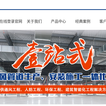
在线登录官网
关于我们
产品中心
经典案例
客
公司简介
合肥白铁皮风
政府工程
施
乐动在线登录官
管、镀锌钢板风
写字楼&商住楼
售
网
管
厂房&产业园
生产车间
合肥玻镁复合风
住宅小区
资质荣誉
管
联系方式
合肥钢面镁质复
合风管