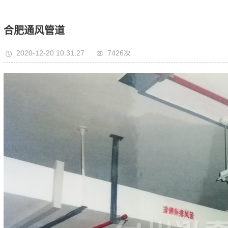
合肥通风管道
2020-12-20 10:31:27
7426次