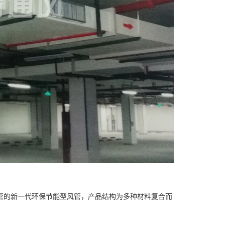
管的新一代环保节能型风管，产品结构为多种材料复合而