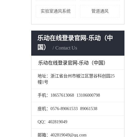
实验室通风系统
管道通风
乐动在线登录官网-乐动（中
国）
Contact Us
乐动在线登录官网-乐动（中国）
地址：浙江省台州市椒江区慧谷科创园25
幢1号
手机：18657613068 13106000798
座机：0576-89061533 89061538
QQ：402819049
邮箱：402819049@qq.com