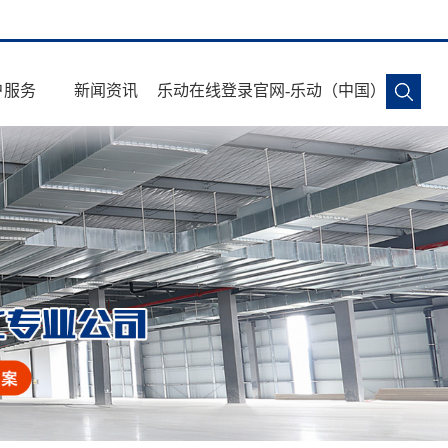
户服务
新闻资讯
乐动在线登录官网-乐动（中国）
工安全
公司动态
后服务
行业新闻
常见问题