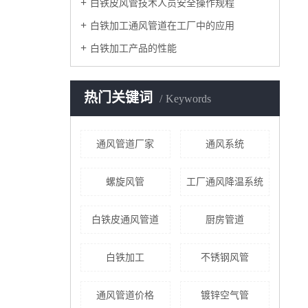
白铁皮风管技术人员安全操作规程
白铁加工通风管道在工厂中的应用
白铁加工产品的性能
热门关键词
Keywords
通风管道厂家
通风系统
螺旋风管
工厂通风降温系统
白铁皮通风管道
厨房管道
白铁加工
不锈钢风管
通风管道价格
镀锌空气管