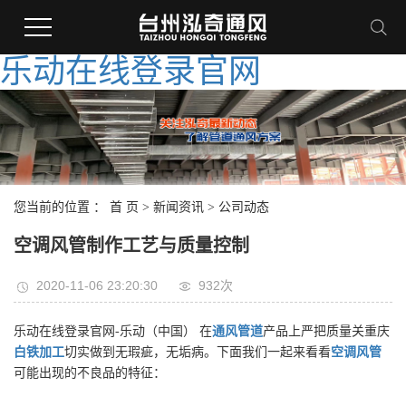
乐动在线登录官网
您当前的位置 ：
首 页
>
新闻资讯
>
公司动态
空调风管制作工艺与质量控制
2020-11-06 23:20:30
932次
乐动在线登录官网-乐动（中国） 在
通风管道
产品上严把质量关重庆
白铁加工
切实做到无瑕疵，无垢病。下面我们一起来看看
空调风管
可能出现的不良品的特征：