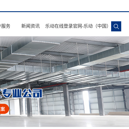
户服务
新闻资讯
乐动在线登录官网-乐动（中国）
工安全
公司动态
后服务
行业新闻
常见问题