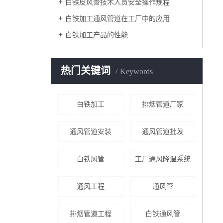
白铁皮风管技术人员安全操作规程
白铁加工通风管道在工厂中的应用
白铁加工产品的性能
热门关键词
Keywords
白铁加工
排烟管道厂家
通风管道安装
通风管道批发
白铁风管
工厂通风降温系统
通风工程
通风管
排烟管道工程
白铁通风管