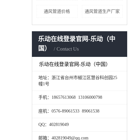
通风管道价格
通风管道生产厂家
乐动在线登录官网-乐动（中
国）
Contact Us
乐动在线登录官网-乐动（中国）
地址：浙江省台州市椒江区慧谷科创园25
幢1号
手机：18657613068 13106000798
座机：0576-89061533 89061538
QQ：402819049
邮箱：402819049@qq.com