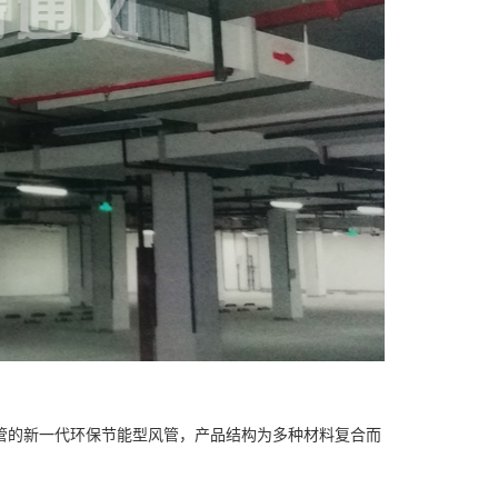
管的新一代环保节能型风管，产品结构为多种材料复合而