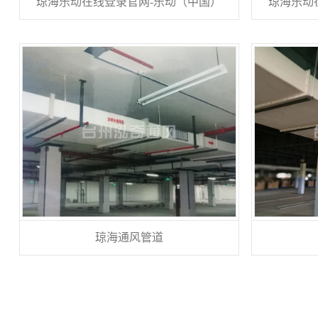
琼海乐动在线登录官网-乐动（中国）
琼海乐动
琼海通风管道