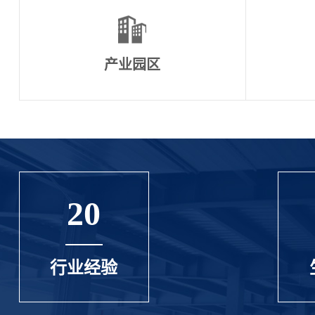
产业园区
20
行业经验