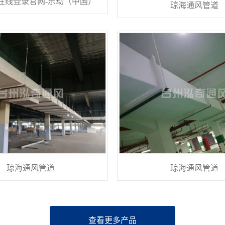
在线登录官网-乐动（中国）
琼海通风管道
琼海通风管道
琼海通风管道
查看更多产品