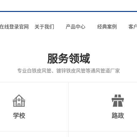
在线登录官网
关于我们
产品中心
经典案例
客
公司简介
琼中黎族苗族自
政府工程
施
乐动在线登录官
治县白铁皮风
写字楼&商住楼
售
服务领域
网
管、镀锌钢板风
厂房&产业园
专业白铁皮风管、镀锌铁皮风管等通风管道厂家
生产车间
管
住宅小区
资质荣誉
琼中黎族苗族自
联系方式
治县玻镁复合风
管
学校
路政
琼中黎族苗族自
治县钢面镁质复