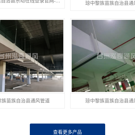
琼中黎族苗族自治县乐动在线登录官网-乐动（中国）
琼中黎族苗族自治县通
黎族苗族自治县通风管道
琼中黎族苗族自治县通
查看更多产品