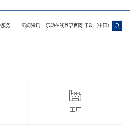
户服务
新闻资讯
乐动在线登录官网-乐动（中国）
工安全
公司动态
后服务
行业新闻
常见问题
工厂