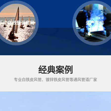
乐动在线登录官网
生产车间
经典案例
专业白铁皮风管、镀锌铁皮风管等通风管道厂家