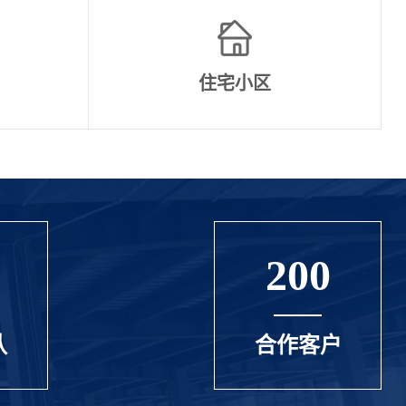
住宅小区
200
队
合作客户