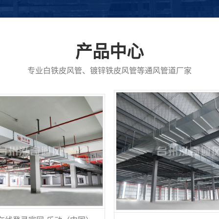
产品中心
专业白铁皮风管、镀锌铁皮风管等通风管道厂家