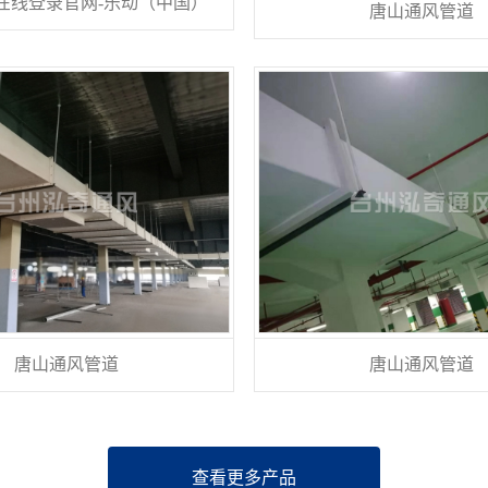
在线登录官网-乐动（中国）
唐山通风管道
唐山通风管道
唐山通风管道
查看更多产品