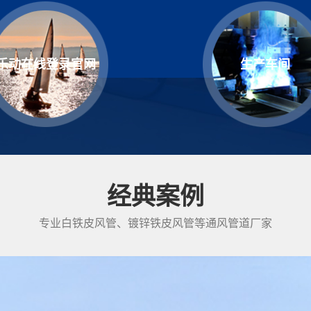
乐动在线登录官网
生产车间
经典案例
专业白铁皮风管、镀锌铁皮风管等通风管道厂家