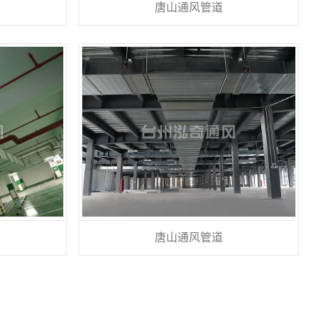
唐山通风管道
唐山通风管道