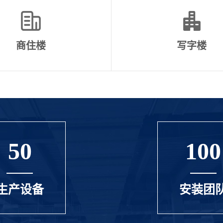
商住楼
写字楼
50
100
生产设备
安装团