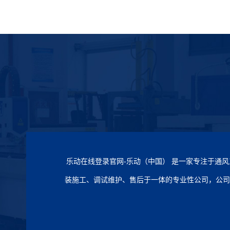
乐动在线登录官网-乐动（中国） 是一家专注于通
装施工、调试维护、售后于一体的专业性公司，公司