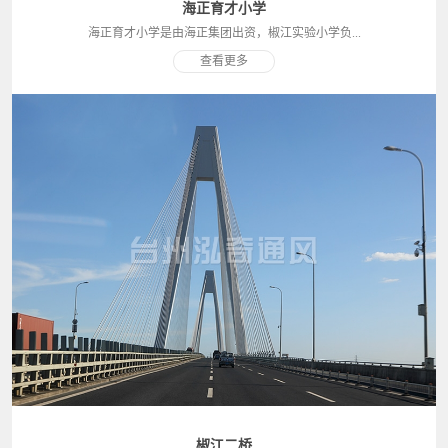
海正育才小学
海正育才小学是由海正集团出资，椒江实验小学负...
查看更多
椒江二桥