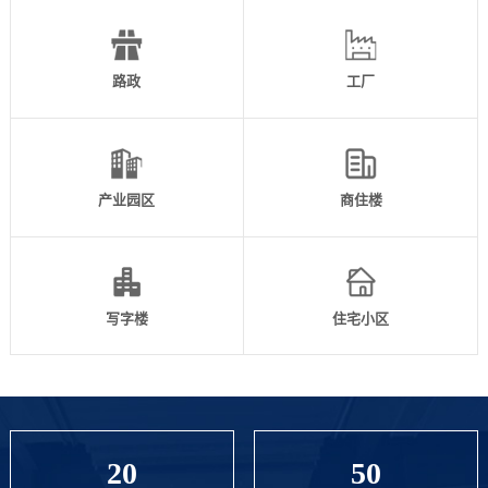
路政
工厂
产业园区
商住楼
写字楼
住宅小区
20
50