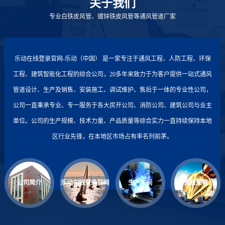
关于我们
专业白铁皮风管、镀锌铁皮风管等通风管道厂家
乐动在线登录官网-乐动（中国） 是一家专注于通风工程、人防工程、环保
工程、建筑智能化工程的综合公司，20多年来致力于为客户提供一站式通风
管道设计、生产及销售、安装施工、调试维护、售后于一体的专业性公司，
公司一直秉承专业、专一服务于各大房开公司、消防公司、建筑公司与业主
单位。公司的生产规模、技术力量、产品质量等综合实力一直持续保持本地
区行业先锋，在本地区市场占有率名列前茅。
公司简介
乐动在线登录官网
生产车间
资质荣誉