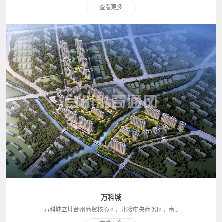
查看更多
万科城
万科城立址台州商贸核心区，北接中央商务区，南...