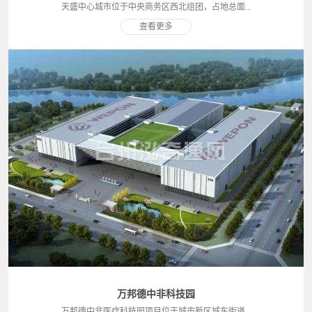
天盛中心城市位于中央商务区西北组团，占地总面...
查看更多
万邦德中非科技园
万邦德中非医疗科技园项目位于城市新区城东街道...