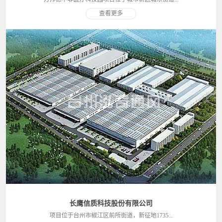
查看更多
长鹰信质科技股份有限公司
项目位于台州市椒江区前所街道，新征地1735...