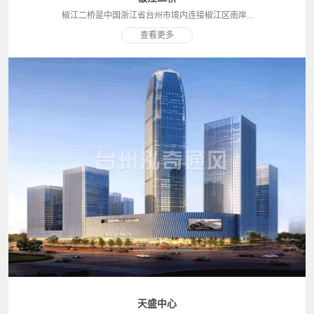
椒江二桥是中国浙江省台州市境内连接椒江区南岸...
查看更多
天盛中心