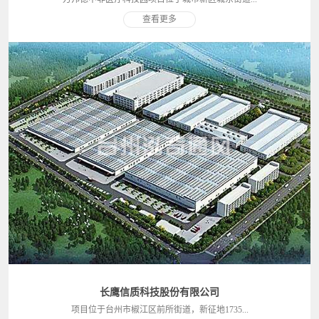
查看更多
长鹰信质科技股份有限公司
项目位于台州市椒江区前所街道，新征地1735...