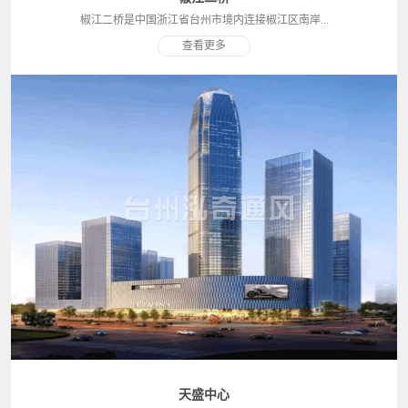
椒江二桥是中国浙江省台州市境内连接椒江区南岸...
查看更多
天盛中心