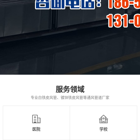
服务领域
专业白铁皮风管、镀锌铁皮风管等通风管道厂家
医院
学校