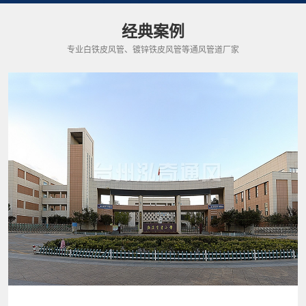
经典案例
专业白铁皮风管、镀锌铁皮风管等通风管道厂家