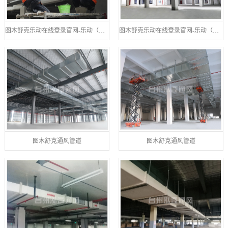
图木舒克乐动在线登录官网-乐动（中国）
图木舒克乐动在线登录官网-乐动（中国）
图木舒克通风管道
图木舒克通风管道