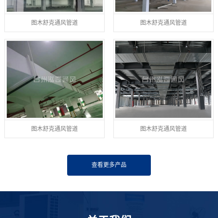
图木舒克通风管道
图木舒克通风管道
图木舒克通风管道
图木舒克通风管道
查看更多产品