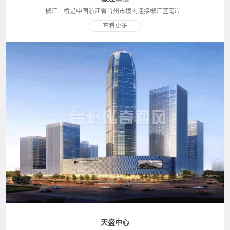
椒江二桥是中国浙江省台州市境内连接椒江区南岸...
查看更多
天盛中心