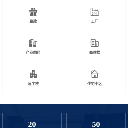
路政
工厂
产业园区
商住楼
写字楼
住宅小区
20
50