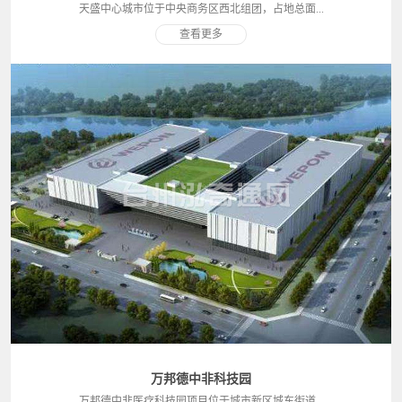
天盛中心城市位于中央商务区西北组团，占地总面...
查看更多
万邦德中非科技园
万邦德中非医疗科技园项目位于城市新区城东街道...