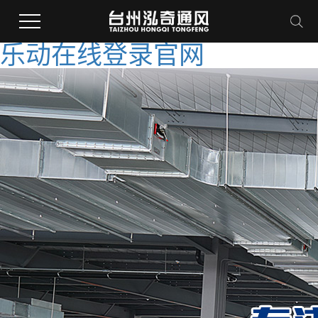
乐动在线登录官网