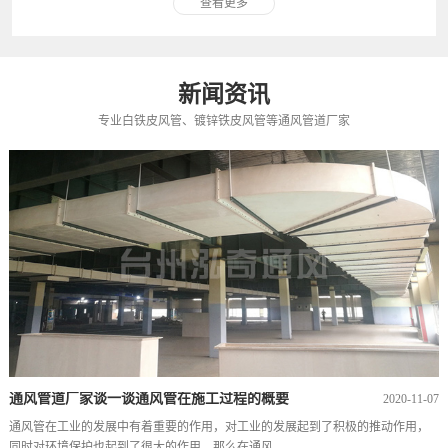
查看更多
新闻资讯
专业白铁皮风管、镀锌铁皮风管等通风管道厂家
通风管道厂家谈一谈通风管在施工过程的概要
2020-11-07
通风管在工业的发展中有着重要的作用，对工业的发展起到了积极的推动作用，
同时对环境保护也起到了很大的作用，那么在通风...