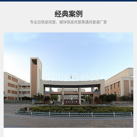
经典案例
专业白铁皮风管、镀锌铁皮风管等通风管道厂家