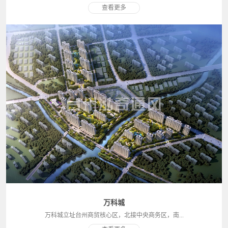
查看更多
万科城
万科城立址台州商贸核心区，北接中央商务区，南...