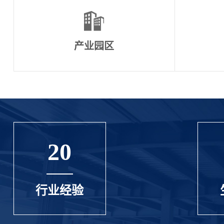
产业园区
20
行业经验