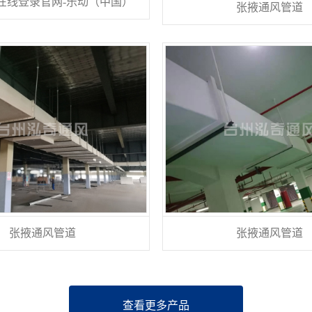
在线登录官网-乐动（中国）
张掖通风管道
张掖通风管道
张掖通风管道
查看更多产品