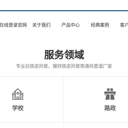
在线登录官网
关于我们
产品中心
经典案例
客
公司简介
张掖白铁皮风
政府工程
施
乐动在线登录官
管、镀锌钢板风
写字楼&商住楼
售
服务领域
网
管
厂房&产业园
专业白铁皮风管、镀锌铁皮风管等通风管道厂家
生产车间
张掖玻镁复合风
住宅小区
资质荣誉
管
联系方式
张掖钢面镁质复
合风管
学校
路政