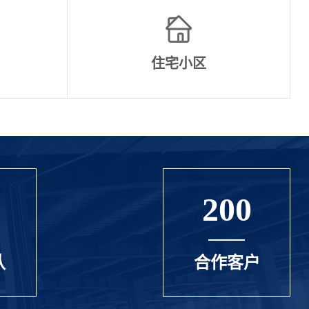
住宅小区
200
队
合作客户