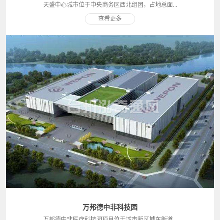
天盛中心城市位于中央商务区西北组团，占地总面...
查看更多
万邦德中非科技园
万邦德中非医疗科技园项目位于城市新区城东街道...