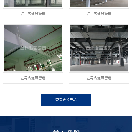
驻马店通风管道
驻马店通风管道
驻马店通风管道
驻马店通风管道
查看更多产品