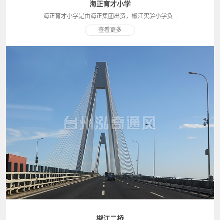
海正育才小学
海正育才小学是由海正集团出资，椒江实验小学负...
查看更多
椒江二桥