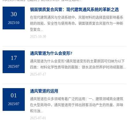
钢面镁质复合风管：现代建筑通风系统的革新之选
30
在现代建筑通风与空调系统中，风管材料的选择直接影响着系
2025/10
统的效能、安全性与使用寿命。钢面镁质复合风管作为一种新
型复合...
2025-10-30
通风管道为什么会变形?
17
通风管道为什么会变形?通风管道变形的主要原因可归纳为以下
2025/07
四类：‌材料化学性质导致的膨胀‌：镁水泥自然养护时持续膨胀...
2025-07-17
通风管道的运用
01
通风管道在众多领域有着广泛的运用：一、建筑领域商业建筑
2025/07
在大型商场中，通风管道用于排出顾客活动产生的热量、异味
和污浊...
2025-07-01