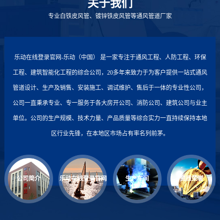
关于我们
专业白铁皮风管、镀锌铁皮风管等通风管道厂家
乐动在线登录官网-乐动（中国） 是一家专注于通风工程、人防工程、环保
工程、建筑智能化工程的综合公司，20多年来致力于为客户提供一站式通风
管道设计、生产及销售、安装施工、调试维护、售后于一体的专业性公司，
公司一直秉承专业、专一服务于各大房开公司、消防公司、建筑公司与业主
单位。公司的生产规模、技术力量、产品质量等综合实力一直持续保持本地
区行业先锋，在本地区市场占有率名列前茅。
公司简介
乐动在线登录官网
生产车间
资质荣誉