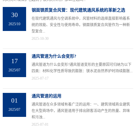
钢面镁质复合风管：现代建筑通风系统的革新之选
30
在现代建筑通风与空调系统中，风管材料的选择直接影响着系
2025/10
统的效能、安全性与使用寿命。钢面镁质复合风管作为一种新
型复合...
2025-10-30
通风管道为什么会变形?
17
通风管道为什么会变形?通风管道变形的主要原因可归纳为以下
2025/07
四类：‌材料化学性质导致的膨胀‌：镁水泥自然养护时持续膨胀...
2025-07-17
通风管道的运用
01
通风管道在众多领域有着广泛的运用：一、建筑领域商业建筑
2025/07
在大型商场中，通风管道用于排出顾客活动产生的热量、异味
和污浊...
2025-07-01