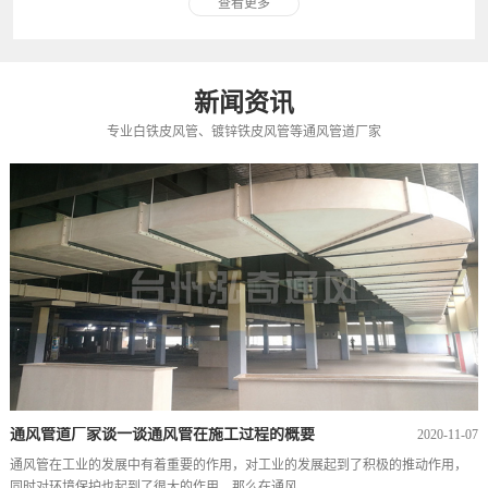
查看更多
新闻资讯
专业白铁皮风管、镀锌铁皮风管等通风管道厂家
通风管道厂家谈一谈通风管在施工过程的概要
2020-11-07
通风管在工业的发展中有着重要的作用，对工业的发展起到了积极的推动作用，
同时对环境保护也起到了很大的作用，那么在通风...