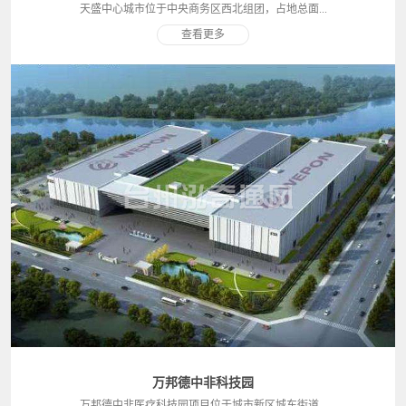
天盛中心城市位于中央商务区西北组团，占地总面...
查看更多
万邦德中非科技园
万邦德中非医疗科技园项目位于城市新区城东街道...