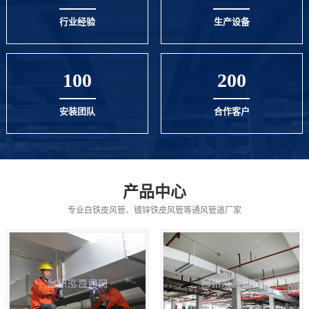
行业经验
生产设备
100
200
安装团队
合作客户
产品中心
专业白铁皮风管、镀锌铁皮风管等通风管道厂家