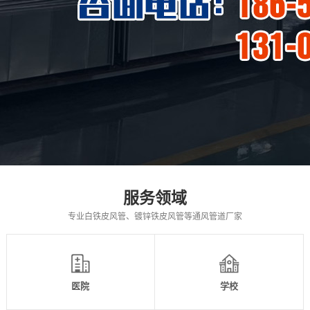
服务领域
专业白铁皮风管、镀锌铁皮风管等通风管道厂家
医院
学校