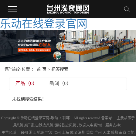
乐动在线登录官网
您当前的位置 ：
首 页
> 标签搜索
产品（0）
新闻（0）
未找到搜索结果！
Copyright © 乐动在线登录官网-乐动（中国） All rights reserved 备案号： 主要从事于
通风管道厂家
,
白铁皮风管
,
镀锌铁皮风管
, 欢迎来电咨询！ 服务支持：
主营区域：
台州
浙江
杭州
宁波
温州
上海
武汉
深圳
重庆
广州
天津
成都
南京
合肥