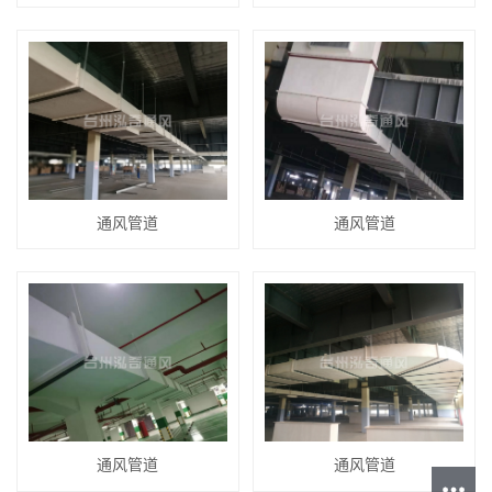
通风管道
通风管道
通风管道
通风管道