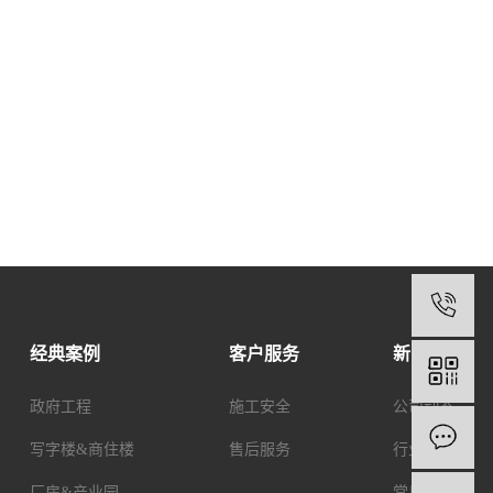
1
经典案例
客户服务
新闻资讯
政府工程
施工安全
公司动态
写字楼&商住楼
售后服务
行业新闻
厂房&产业园
常见问题