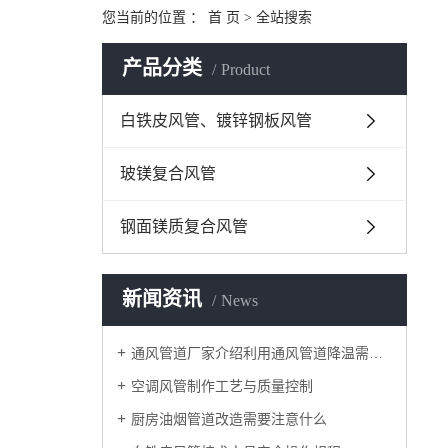
您当前的位置 ：
首 页
> 全站搜索
产品分类
Product
白铁皮风管、镀锌钢板风管
玻镁复合风管
钢面镁质复合风管
新闻资讯
News
通风管道厂家介绍利用通风管道降温需要注意哪些细节
空调风管制作工艺与质量控制
厨房油烟管道改造需要注意什么