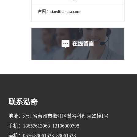
官网：staedtler-usa.com
联系泓奇
地址：浙江省台州市椒江区慧谷科创园25幢1号
手机：18657613068 13106000798
座机：0576-89061533 89061538