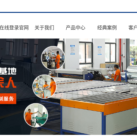
在线登录官网
关于我们
产品中心
经典案例
客
公司简介
白铁皮风管、镀
政府工程
施
乐动在线登录官
锌钢板风管
写字楼&商住楼
售
网
玻镁复合风管
厂房&产业园
生产车间
钢面镁质复合风
住宅小区
资质荣誉
管
联系方式