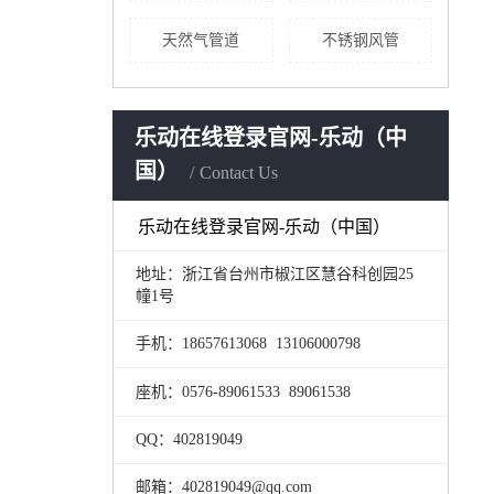
天然气管道
不锈钢风管
乐动在线登录官网-乐动（中
国）
Contact Us
乐动在线登录官网-乐动（中国）
地址：浙江省台州市椒江区慧谷科创园25
幢1号
手机：18657613068 13106000798
座机：0576-89061533 89061538
QQ：402819049
邮箱：402819049@qq.com