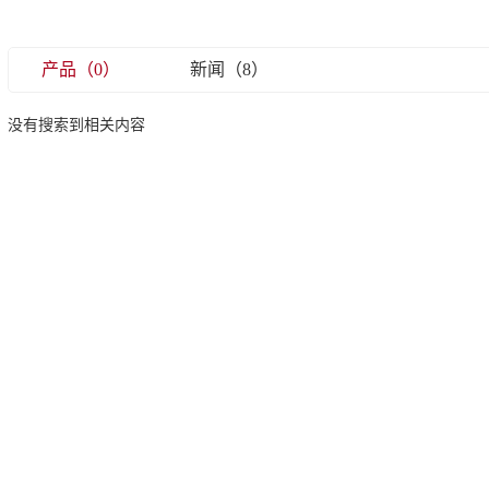
产品（0）
新闻（8）
没有搜索到相关内容