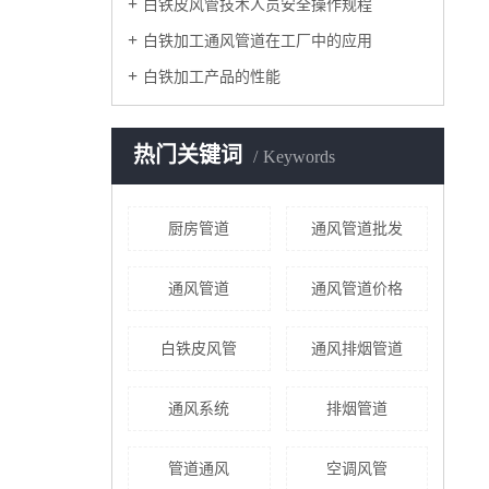
白铁皮风管技术人员安全操作规程
白铁加工通风管道在工厂中的应用
白铁加工产品的性能
热门关键词
Keywords
厨房管道
通风管道批发
通风管道
通风管道价格
白铁皮风管
通风排烟管道
通风系统
排烟管道
管道通风
空调风管