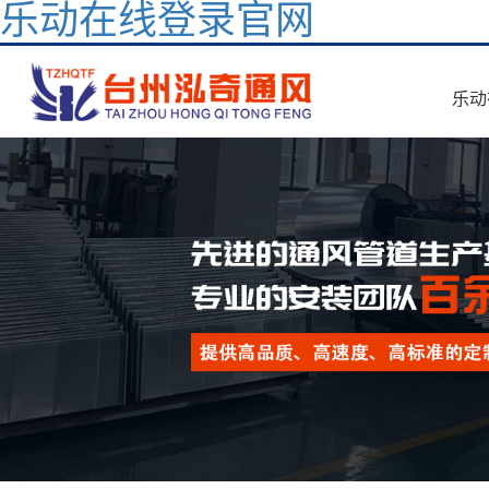
乐动在线登录官网
乐动