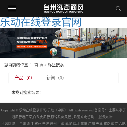
乐动在线登录官网
您当前的位置 ：
首 页
> 标签搜索
产品（0）
新闻（0）
未找到搜索结果！
Copyright © 乐动在线登录官网-乐动（中国） All rights reserved 备案号： 主要从事于
通风管道厂家
,
白铁皮风管
,
镀锌铁皮风管
, 欢迎来电咨询！ 服务支持：
主营区域：
台州
浙江
杭州
宁波
温州
上海
武汉
深圳
重庆
广州
天津
成都
南京
合肥