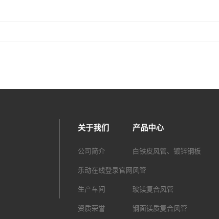
关于我们
产品中心
公司简介
白铁皮风管、镀锌钢板
乐动在线登录官网
风管
生产车间
玻镁复合风管
资质荣誉
钢面镁质复合风管