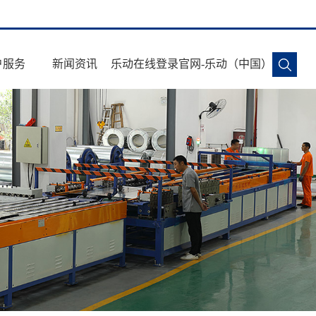
户服务
新闻资讯
乐动在线登录官网-乐动（中国）
工安全
公司动态
后服务
行业新闻
常见问题