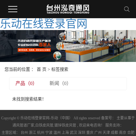
乐动在线登录官网
您当前的位置 ：
首 页
> 标签搜索
产品（0）
新闻（0）
未找到搜索结果！
Copyright © 乐动在线登录官网-乐动（中国） All rights reserved 备案号： 主要从事于
通风管道厂家
,
白铁皮风管
,
镀锌铁皮风管
, 欢迎来电咨询！ 服务支持：
主营区域：
台州
浙江
杭州
宁波
温州
上海
武汉
深圳
重庆
广州
天津
成都
南京
合肥