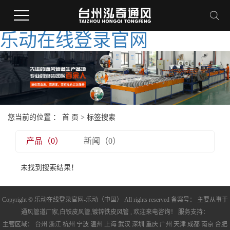
乐动在线登录官网
您当前的位置 ：
首 页
> 标签搜索
产品（0）
新闻（0）
未找到搜索结果！
Copyright © 乐动在线登录官网-乐动（中国） All rights reserved 备案号： 主要从事于
通风管道厂家
,
白铁皮风管
,
镀锌铁皮风管
, 欢迎来电咨询！ 服务支持：
主营区域：
台州
浙江
杭州
宁波
温州
上海
武汉
深圳
重庆
广州
天津
成都
南京
合肥