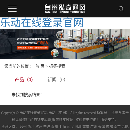
乐动在线登录官网
您当前的位置 ：
首 页
> 标签搜索
产品（0）
新闻（0）
未找到搜索结果！
Copyright © 乐动在线登录官网-乐动（中国） All rights reserved 备案号： 主要从事于
通风管道厂家
,
白铁皮风管
,
镀锌铁皮风管
, 欢迎来电咨询！ 服务支持：
主营区域：
台州
浙江
杭州
宁波
温州
上海
武汉
深圳
重庆
广州
天津
成都
南京
合肥