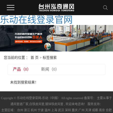
乐动在线登录官网
您当前的位置 ：
首 页
> 标签搜索
产品（0）
新闻（0）
未找到搜索结果！
Copyright © 乐动在线登录官网-乐动（中国） All rights reserved 备案号： 主要从事于
通风管道厂家
,
白铁皮风管
,
镀锌铁皮风管
, 欢迎来电咨询！ 服务支持：
主营区域：
台州
浙江
杭州
宁波
温州
上海
武汉
深圳
重庆
广州
天津
成都
南京
合肥