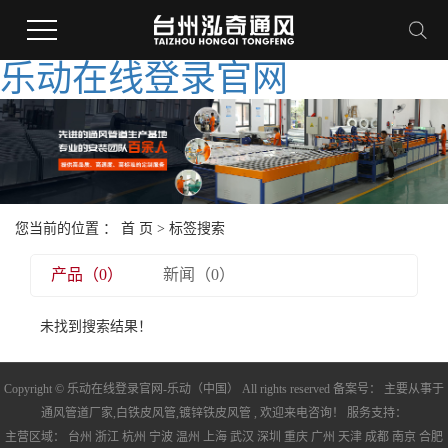
乐动在线登录官网
您当前的位置 ：
首 页
> 标签搜索
产品（0）
新闻（0）
未找到搜索结果！
Copyright © 乐动在线登录官网-乐动（中国） All rights reserved 备案号： 主要从事于
通风管道厂家
,
白铁皮风管
,
镀锌铁皮风管
, 欢迎来电咨询！ 服务支持：
主营区域：
台州
浙江
杭州
宁波
温州
上海
武汉
深圳
重庆
广州
天津
成都
南京
合肥