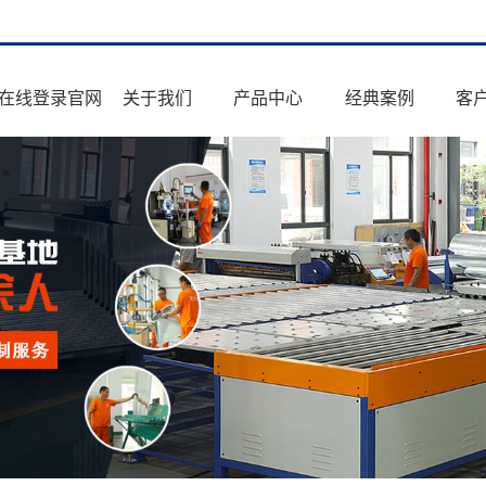
在线登录官网
关于我们
产品中心
经典案例
客
公司简介
白铁皮风管、镀
政府工程
施
乐动在线登录官
锌钢板风管
写字楼&商住楼
售
网
玻镁复合风管
厂房&产业园
生产车间
钢面镁质复合风
住宅小区
资质荣誉
管
联系方式