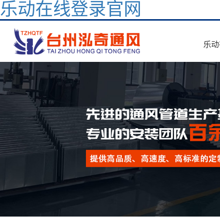
乐动在线登录官网
乐动