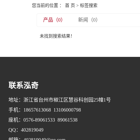
您当前的位置 ：
首 页
> 标签搜索
产品（0）
新闻（0）
未找到搜索结果！
联系泓奇
地址：浙江省台州市椒江区慧谷科创园25幢1号
手机：18657613068 13106000798
座机：0576-89061533 89061538
QQ：402819049
邮箱：402819049@qq.com