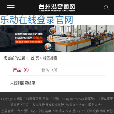
乐动在线登录官网
您当前的位置 ：
首 页
> 标签搜索
产品（0）
新闻（0）
未找到搜索结果！
Copyright © 乐动在线登录官网-乐动（中国） All rights reserved 备案号： 主要从事于
通风管道厂家
,
白铁皮风管
,
镀锌铁皮风管
, 欢迎来电咨询！ 服务支持：
主营区域：
台州
浙江
杭州
宁波
温州
上海
武汉
深圳
重庆
广州
天津
成都
南京
合肥