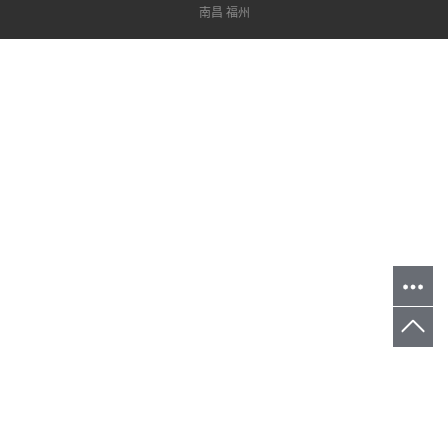
南昌
福州