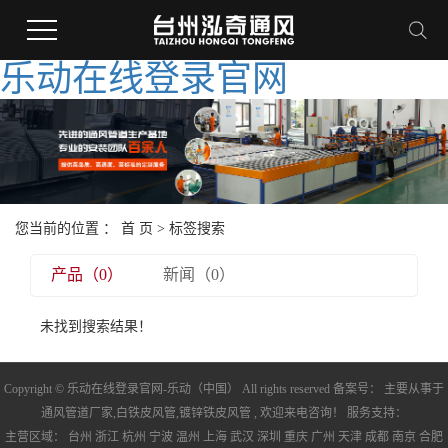
乐动在线登录官网
您当前的位置 ：
首 页
> 标签搜索
产品（0）
新闻（0）
未找到搜索结果！
Copyright © 乐动在线登录官网-乐动（中国） All rights reserved 备案号： 主要从事于
通风管道厂家
,
白铁皮风管
,
镀锌铁皮风管
, 欢迎来电咨询！ 服务支持：
主营区域：
台州
浙江
杭州
宁波
温州
上海
武汉
深圳
重庆
广州
天津
成都
南京
合肥