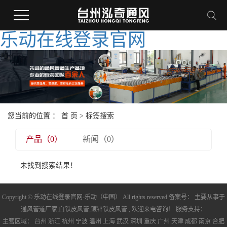
乐动在线登录官网
您当前的位置 ：
首 页
> 标签搜索
产品（0）
新闻（0）
未找到搜索结果！
Copyright © 乐动在线登录官网-乐动（中国） All rights reserved 备案号： 主要从事于
通风管道厂家
,
白铁皮风管
,
镀锌铁皮风管
, 欢迎来电咨询！ 服务支持：
主营区域：
台州
浙江
杭州
宁波
温州
上海
武汉
深圳
重庆
广州
天津
成都
南京
合肥