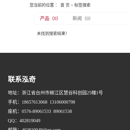
您当前的位置 ：
首 页
> 标签搜索
产品（0）
新闻（0）
未找到搜索结果！
联系泓奇
地址：浙江省台州市椒江区慧谷科创园25幢1号
手机：18657613068 13106000798
座机：0576-89061533 89061538
QQ：402819049
邮箱：402819049@qq.com