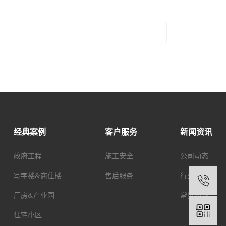
经典案例
客户服务
新闻资讯
政府工程
施工安全
公司动态
写字楼&商住楼
售后服务
行业新闻
1
厂房&产业园
常见问题
住宅小区