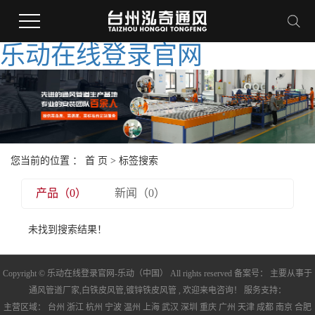
乐动在线登录官网
您当前的位置 ：
首 页
> 标签搜索
产品（0）
新闻（0）
未找到搜索结果！
Copyright © 乐动在线登录官网-乐动（中国） All rights reserved 备案号： 主要从事于
通风管道厂家
,
白铁皮风管
,
镀锌铁皮风管
, 欢迎来电咨询！ 服务支持：
主营区域：
台州
浙江
杭州
宁波
温州
上海
武汉
深圳
重庆
广州
天津
成都
南京
合肥