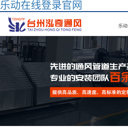
乐动在线登录官网
乐动