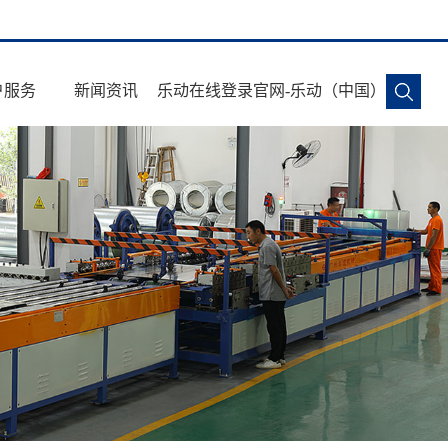
户服务
新闻资讯
乐动在线登录官网-乐动（中国）
工安全
公司动态
后服务
行业新闻
常见问题