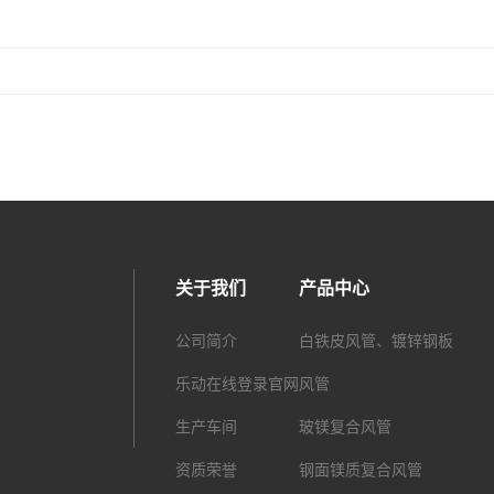
关于我们
产品中心
公司简介
白铁皮风管、镀锌钢板
乐动在线登录官网
风管
生产车间
玻镁复合风管
资质荣誉
钢面镁质复合风管