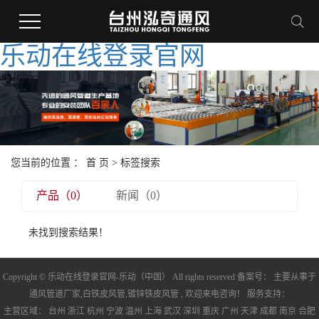
乐动在线登录官网
您当前的位置 ：
首 页
> 标签搜索
产品（0）
新闻（0）
未找到搜索结果！
Copyright © 乐动在线登录官网-乐动（中国） All rights reserved 备案号： 主要从事于
通风管道厂家
,
白铁皮风管
,
镀锌铁皮风管
, 欢迎来电咨询！ 服务支持：
主营区域：
台州
浙江
杭州
宁波
温州
上海
武汉
深圳
重庆
广州
天津
成都
南京
合肥