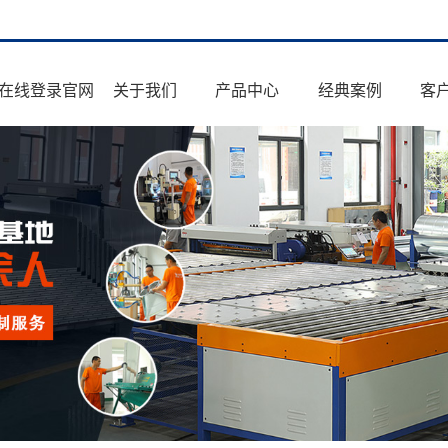
在线登录官网
关于我们
产品中心
经典案例
客
公司简介
白铁皮风管、镀
政府工程
施
乐动在线登录官
锌钢板风管
写字楼&商住楼
售
网
玻镁复合风管
厂房&产业园
生产车间
钢面镁质复合风
住宅小区
资质荣誉
管
联系方式